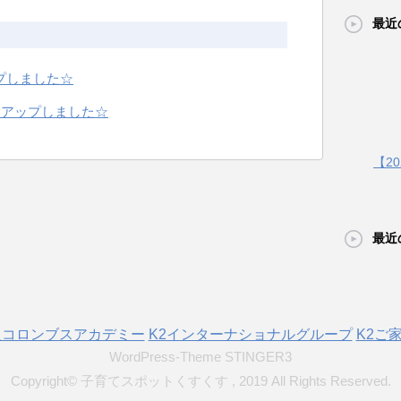
最近
プしました☆
ト】アップしました☆
【2
最近
人コロンブスアカデミー
K2インターナショナルグループ
K2ご
WordPress-Theme STINGER3
Copyright© 子育てスポットくすくす , 2019 All Rights Reserved.