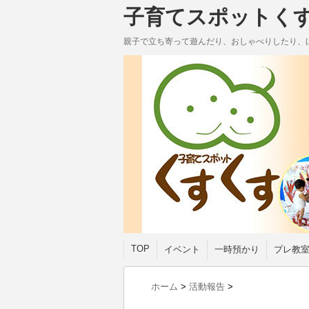
子育てスポットく
親子で立ち寄って遊んだり、おしゃべりしたり、
TOP
イベント
一時預かり
プレ教
ホーム
>
活動報告
>