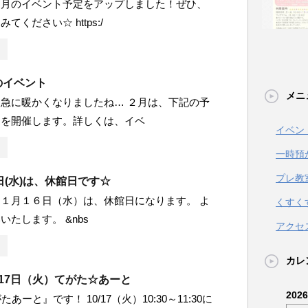
４月のイベント予定をアップしました！ぜひ、
てください☆ https:/
月のイベント
メニ
急に暖かくなりましたね… ２月は、下記の予
トを開催します。詳しくは、イベ
イベン
一時預
プレ教
(水)は、休館日です☆
１月１６日（水）は、休館日になります。 よ
くすく
いたします。 &nbs
アクセ
カレ
0月17日（火）てがた☆あーと
202
あーと』です！ 10/17（火）10:30～11:30に