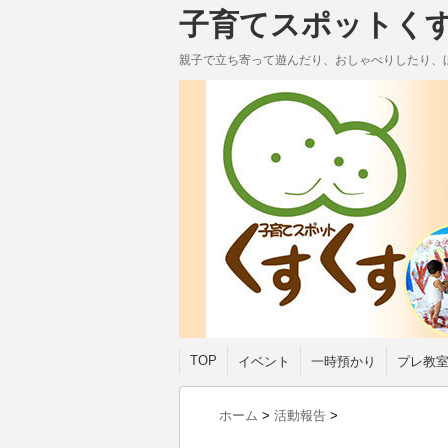
子育てスポットく
親子で立ち寄って遊んだり、おしゃべりしたり、
TOP
イベント
一時預かり
プレ教
ホーム
>
活動報告
>