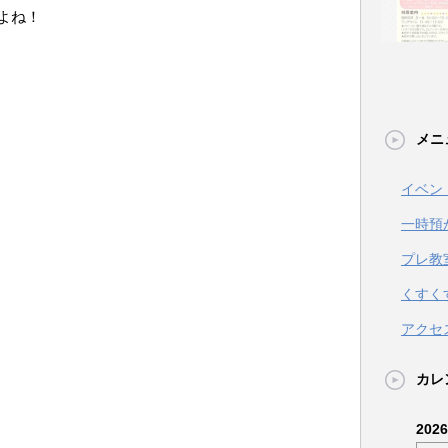
よね！
メニ
イベン
一時預
プレ教
くすく
アクセ
カレ
202