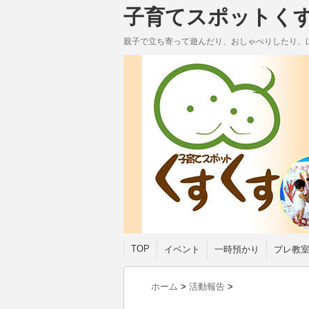
子育てスポットく
親子で立ち寄って遊んだり、おしゃべりしたり、
TOP
イベント
一時預かり
プレ教
ホーム
>
活動報告
>