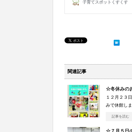
関連記事
☆冬休みの
１２月２３
みで休館し
記事を読む
☆７月５日