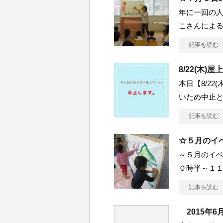
年に一回の人
こさんによ
記事を読む
8/22(木
本日【8/2
いため中止
記事を読む
☆５月のイ
～５月のイベ
０時半～１
記事を読む
2015年6