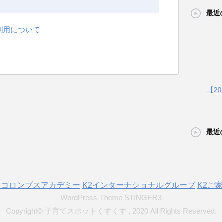
最近
利用について
【2
最近
人コロンブスアカデミー
K2インターナショナルグループ
K2ご
WordPress-Theme STINGER3
Copyright© 子育てスポットくすくす , 2020 All Rights Reserved.