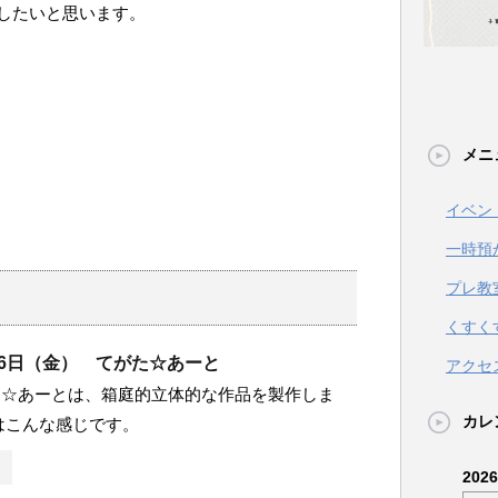
したいと思います。
メニ
イベン
一時預
プレ教
くすく
月26日（金） てがた☆あーと
アクセ
た☆あーとは、箱庭的立体的な作品を製作しま
カレ
はこんな感じです。
202