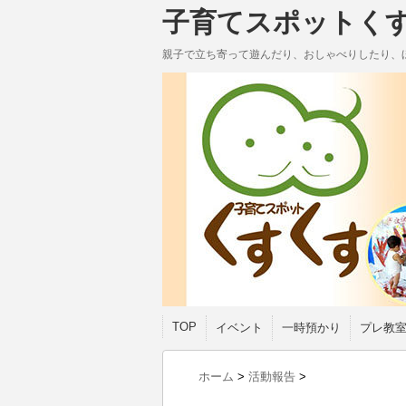
子育てスポットく
親子で立ち寄って遊んだり、おしゃべりしたり、
TOP
イベント
一時預かり
プレ教
ホーム
>
活動報告
>