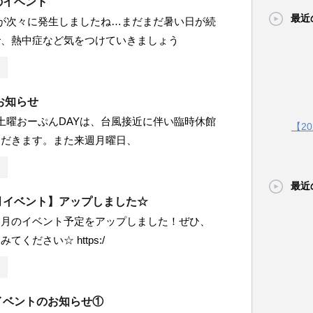
月のイベント
最近
が次々に発生しましたね…まだまだ暑い日が続
で、熱中症など気をつけていきましょう
お知らせ
7)の土曜おーぷんDAYは、台風接近に伴い臨時休館
【2
ただきます。また来週月曜日、
最近
1月イベント】アップしました☆
１月のイベント予定をアップしました！ぜひ、
てください☆ https:/
月イベントのお知らせ①