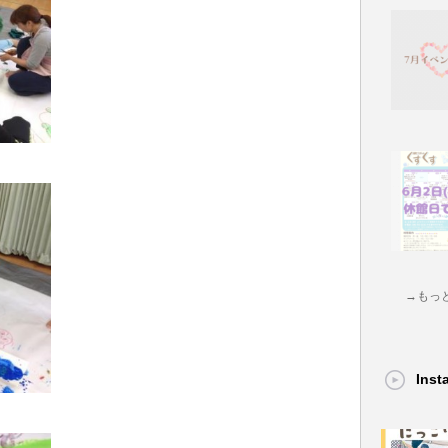
→もっ
Ins