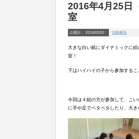
2016年4月2
室
公開日：
2016/05/02
:
活動報告
大きな白い紙にダイナミックに絵
室！
下はハイハイの子から参加するこ
今回は４組の方が参加して、こい
に手や足でペタペタしたり、大き