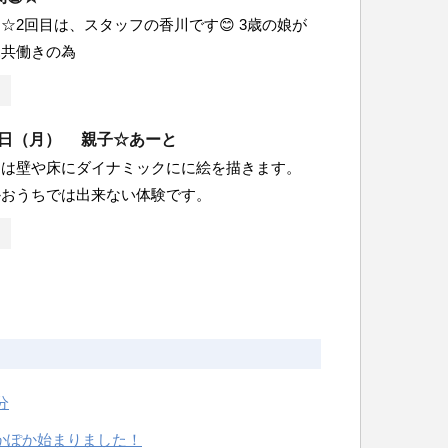
☆2回目は、スタッフの香川です😊 3歳の娘が
親共働きの為
7月6日（月） 親子☆あーと
とは壁や床にダイナミックにに絵を描きます。
かおうちでは出来ない体験です。
分
かぽか始まりました！