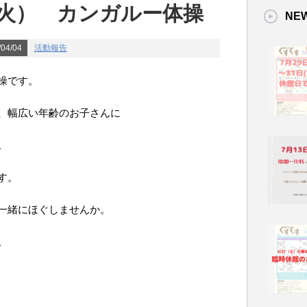
日（火） カンガルー体操
NE
04/04
活動報告
操です。
、幅広い年齢のお子さんに
。
す。
一緒にほぐしませんか。
。