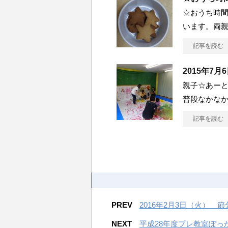
☆おうち時間
います。両
記事を読む
2015年
親子☆あー
普段なかな
記事を読む
PREV
2016年2月3日（火） 節
NEXT
平成28年度プレ教室ぽっ