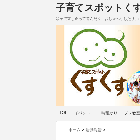
子育てスポットく
親子で立ち寄って遊んだり、おしゃべりしたり、
TOP
イベント
一時預かり
プレ教
ホーム
>
活動報告
>