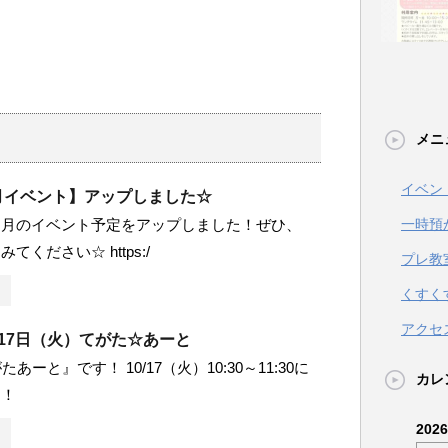
メニ
イベン
7月イベント】アップしました☆
一時預
７月のイベント予定をアップしました！ぜひ、
てください☆ https:/
プレ教
くすく
アクセ
0月17日（火）てがた☆あーと
あーと』です！ 10/17（火）10:30～11:30に
カレ
！！
202