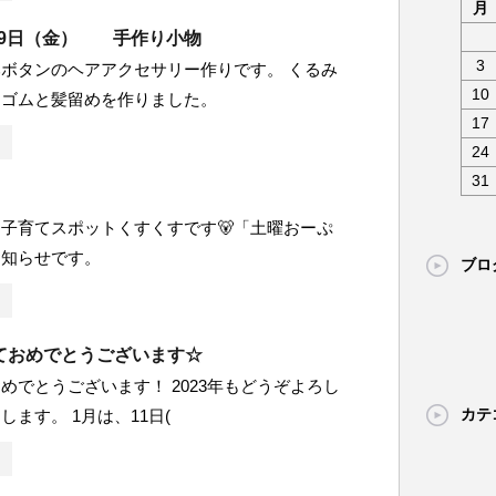
月
月19日（金） 手作り小物
3
ボタンのヘアアクセサリー作りです。 くるみ
10
アゴムと髪留めを作りました。
17
24
31
】
子育てスポットくすくすです🐻「土曜おーぷ
お知らせです。
ブロ
ておめでとうございます☆
めでとうございます！ 2023年もどうぞよろし
カテ
します。 1月は、11日(